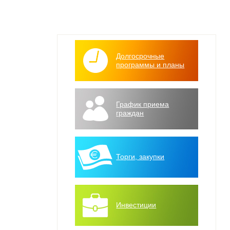
Долгосрочные
программы и планы
График приема
граждан
Торги, закупки
Инвестиции