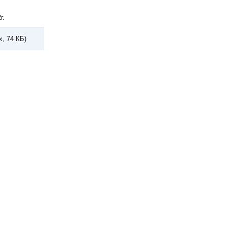
г.
x, 74 КБ)