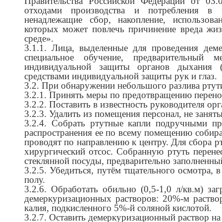
Правительства Российской Федерации от 0
отходами производства и потребления в ч
ненадлежащие сбор, накопление, использова
которых может повлечь причинение вреда жиз
среде».
3.1.1. Лица, выделенные для проведения дем
специальное обучение, предварительный 
индивидуальной защиты органов дыхания (
средствами индивидуальной защиты рук и глаз.
3.2. При обнаружении небольшого разлива ртут
3.2.1. Принять меры по предотвращению переноса
3.2.2. Поставить в известность руководителя ор
3.2.3. Удалить из помещения персонал, не заня
3.2.4. Собрать ртутные капли подручными пр
распространения ее по всему помещению собиран
проводят по направлению к центру. Для сбора 
хирургический отсос. Собранную ртуть перене
стеклянной посуды, предварительно заполненны
3.2.5. Убедиться, путём тщательного осмотра, в
полу.
3.2.6. Обработать обильно (0,5-1,0 л/кв.м) 
демеркуризационных растворов: 20%-м раство
калия, подкисленного 5%-й соляной кислотой.
3.2.7. Оставить демеркуризационный раствор на 