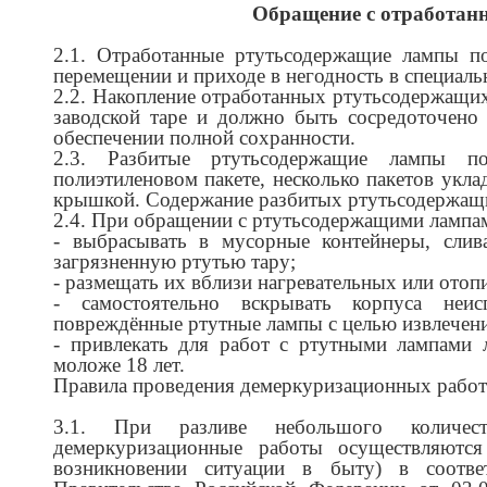
Обращение с отработа
2.1. Отработанные ртутьсодержащие лампы по
перемещении и приходе в негодность в специаль
2.2. Накопление отработанных ртутьсодержащих
заводской таре и должно быть сосредоточено
обеспечении полной сохранности.
2.3. Разбитые ртутьсодержащие лампы по
полиэтиленовом пакете, несколько пакетов укл
крышкой. Содержание разбитых ртутьсодержащих
2.4. При обращении с ртутьсодержащими лампам
- выбрасывать в мусорные контейнеры, слива
загрязненную ртутью тару;
- размещать их вблизи нагревательных или ото
- самостоятельно вскрывать корпуса неи
повреждённые ртутные лампы с целью извлечени
- привлекать для работ с ртутными лампами 
моложе 18 лет.
Правила проведения демеркуризационных работ
3.1. При разливе небольшого количест
демеркуризационные работы осуществляются
возникновении ситуации в быту) в соотве