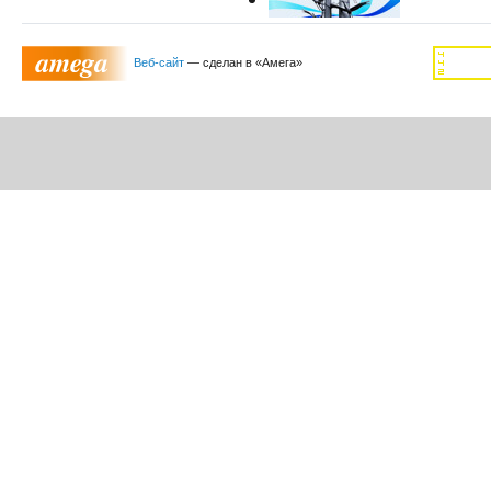
Отдел культуры Октябрьского района
Веб-сайт
— сделан в «Амега»
ФГУП "Российская телевизионная и радиовещательная сеть"
Портал государственных и муниципальных услуг
Узнай свою задолженность
Сайт Администрации Ростовской области