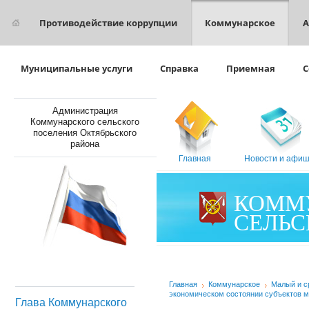
Противодействие коррупции
Коммунарское
А
Муниципальные услуги
Справка
Приемная
С
Администрация
Коммунарского сельского
поселения Октябрьского
района
Главная
Новости и афи
КОММ
СЕЛЬС
Главная
Коммунарское
Малый и с
экономическом состоянии субъектов м
Глава Коммунарского